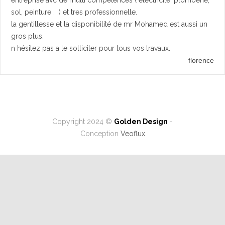
entreprise avc de multi compétences ( electricité, plomberie,
sol, peinture … ) et tres professionnelle.
la gentillesse et la disponibilité de mr Mohamed est aussi un
gros plus.
n hésitez pas a le solliciter pour tous vos travaux.
florence
Copyright 2024 ©
Golden Design
-
Conception
Veoflux