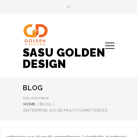
SASU GOLDEN
DESIGN
BLOG
You Are Here:
HOME
/
BLOG
/
ENTREPRISE AVC DE MULTI COMPÉTENCES