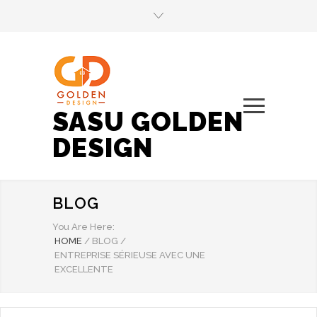
SASU GOLDEN
DESIGN
BLOG
You Are Here:
HOME
/
BLOG
/
ENTREPRISE SÉRIEUSE AVEC UNE
EXCELLENTE