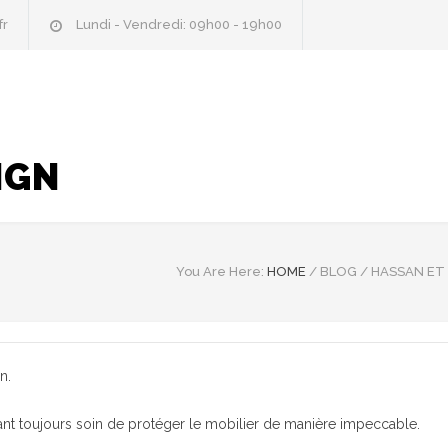
fr
Lundi - Vendredi: 09h00 - 19h00
IGN
You Are Here:
HOME
/
BLOG
/
HASSAN ET 
n.
enant toujours soin de protéger le mobilier de manière impeccable.